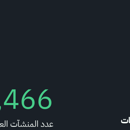
,466
ات
عدد المنشآت العا