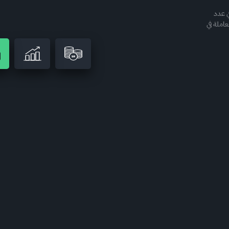
ي عدد
 المنشآت العاملة في