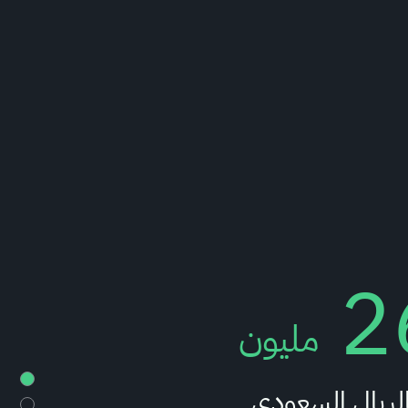
2
مليون
الريال السعودي