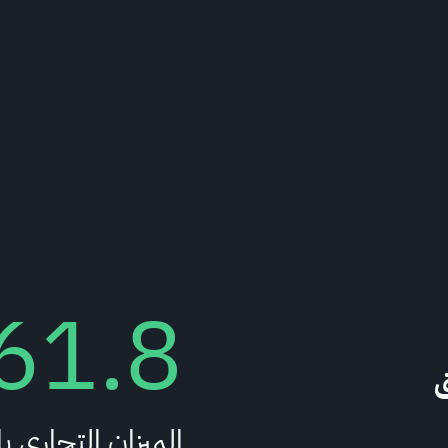
61.8
ق
الميزان التجاري ب